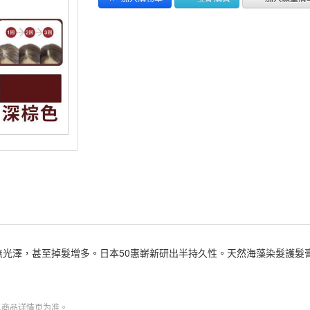
無光澤，甚至掉髮增多。日本50惠嶄新研出半持久性。天然海藻染髮護髮
以商品详情页为准。