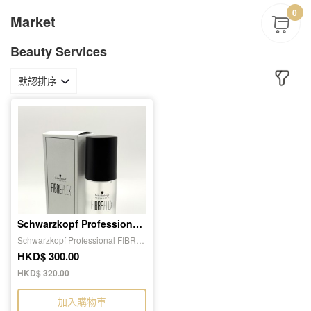
0
Market
Beauty Services
默認排序
Schwarzkopf Professional FIBREPLEX Bond Oil 髮尾油
Schwarzkopf Professional FIBRE
PLEX Bond Oil 髮尾油
HKD$ 300.00
HKD$ 320.00
加入購物車